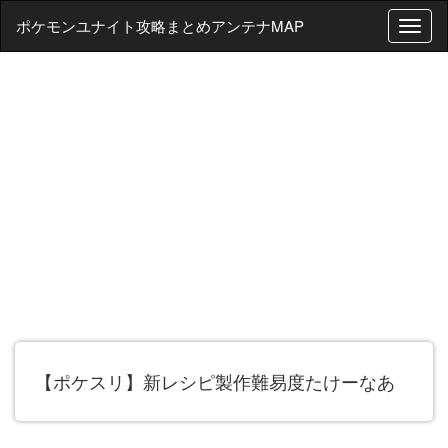
ポケモンユナイト攻略まとめアンテナMAP
T
o
g
g
l
e
n
a
v
i
g
a
t
i
o
n
【ポケスリ】新レシピ製作難易度たけーなあ