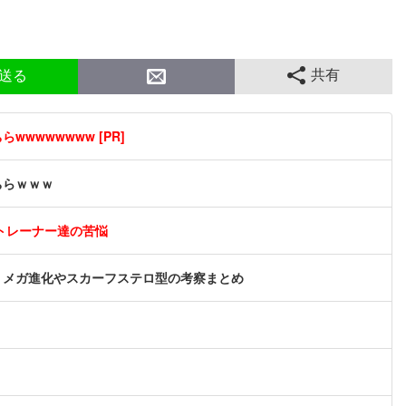
共有
送る
wwwwwwww [PR]
ちらｗｗｗ
トレーナー達の苦悩
？メガ進化やスカーフステロ型の考察まとめ