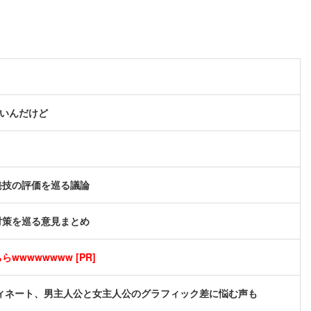
ないんだけど
発技の評価を巡る議論
対策を巡る意見まとめ
wwwwwwww [PR]
ィネート、男主人公と女主人公のグラフィック差に悩む声も