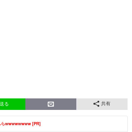
共有
送る
wwwwwwww [PR]