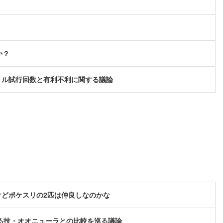
か？
リル試行回数と有利不利に関する議論
どポケスリの2匹は仲良しなのかな
る技・オオニューラとの比較を巡る議論