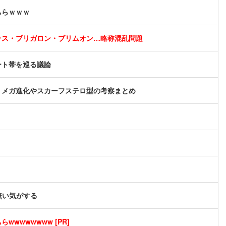
ちらｗｗｗ
ラス・ブリガロン・ブリムオン…略称混乱問題
ート帯を巡る議論
？メガ進化やスカーフステロ型の考察まとめ
無い気がする
wwwwwwww [PR]