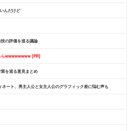
ないんだけど
発技の評価を巡る議論
wwwwwwww [PR]
対策を巡る意見まとめ
ィネート、男主人公と女主人公のグラフィック差に悩む声も