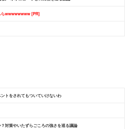
wwwwwwww [PR]
ベントをされてもついていけないわ
か？対策やいたずらごころの強さを巡る議論