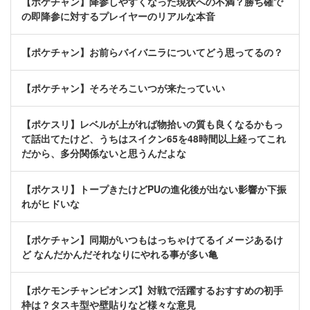
【ポケチャン】降参しやすくなった現状への不満？勝ち確で
の即降参に対するプレイヤーのリアルな本音
【ポケチャン】お前らバイバニラについてどう思ってるの？
【ポケチャン】そろそろこいつが来たっていい
【ポケスリ】レベルが上がれば物拾いの質も良くなるかもっ
て話出てたけど、うちはスイクン65を48時間以上経ってこれ
だから、多分関係ないと思うんだよな
【ポケスリ】トープきたけどPUの進化後が出ない影響か下振
れがヒドいな
【ポケチャン】同期がいつもはっちゃけてるイメージあるけ
ど なんだかんだそれなりにやれる事が多い亀
【ポケモンチャンピオンズ】対戦で活躍するおすすめの初手
枠は？タスキ型や壁貼りなど様々な意見