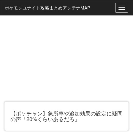
ポケモンユナイト攻略まとめアンテナMAP
T
o
g
g
l
e
n
a
v
i
g
a
t
i
o
n
【ポケチャン】急所率や追加効果の設定に疑問
の声「20%くらいあるだろ」