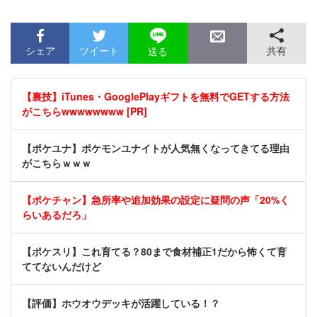
シェア
ツイート
共有
送る
【裏技】iTunes・GooglePlayギフトを無料でGETする方法
がこちらwwwwwwww [PR]
【ポケユナ】ポケモンユナイトが人気無くなってきてる理由
がこちらｗｗｗ
【ポケチャン】急所率や追加効果の設定に疑問の声「20%く
らいあるだろ」
【ポケスリ】これ育てる？80まで食材補正1だから怖くて育
ててないんだけど
【評価】ホウオウデッキが活躍している！？