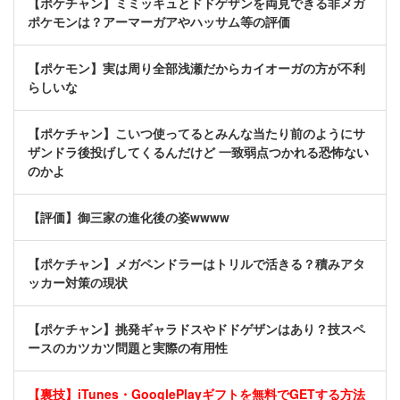
【ポケチャン】ミミッキュとドドゲザンを両見できる非メガ
ポケモンは？アーマーガアやハッサム等の評価
【ポケモン】実は周り全部浅瀬だからカイオーガの方が不利
らしいな
【ポケチャン】こいつ使ってるとみんな当たり前のようにサ
ザンドラ後投げしてくるんだけど 一致弱点つかれる恐怖ない
のかよ
【評価】御三家の進化後の姿wwww
【ポケチャン】メガペンドラーはトリルで活きる？積みアタ
ッカー対策の現状
【ポケチャン】挑発ギャラドスやドドゲザンはあり？技スペ
ースのカツカツ問題と実際の有用性
【裏技】iTunes・GooglePlayギフトを無料でGETする方法