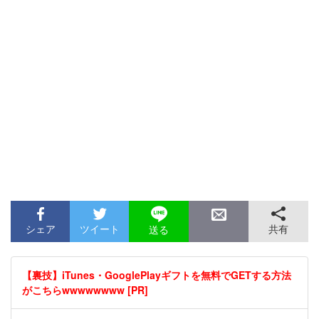
シェア
ツイート
共有
送る
【裏技】iTunes・GooglePlayギフトを無料でGETする方法
がこちらwwwwwwww [PR]