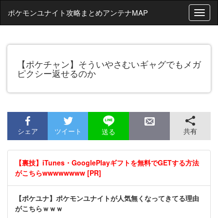
ポケモンユナイト攻略まとめアンテナMAP
T
o
g
g
l
【ポケチャン】そういやさむいギャグでもメガ
e
ピクシー返せるのか
n
a
v
i
g
a
t
シェア
ツイート
共有
送る
i
o
n
【裏技】iTunes・GooglePlayギフトを無料でGETする方法
がこちらwwwwwwww [PR]
【ポケユナ】ポケモンユナイトが人気無くなってきてる理由
がこちらｗｗｗ