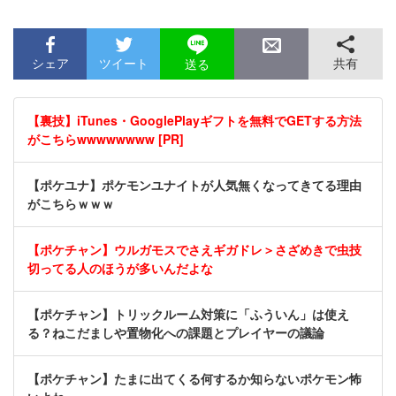
シェア
ツイート
共有
送る
【裏技】iTunes・GooglePlayギフトを無料でGETする方法
がこちらwwwwwwww [PR]
【ポケユナ】ポケモンユナイトが人気無くなってきてる理由
がこちらｗｗｗ
【ポケチャン】ウルガモスでさえギガドレ＞さざめきで虫技
切ってる人のほうが多いんだよな
【ポケチャン】トリックルーム対策に「ふういん」は使え
る？ねこだましや置物化への課題とプレイヤーの議論
【ポケチャン】たまに出てくる何するか知らないポケモン怖