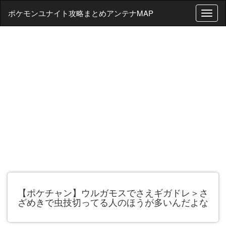
ポケモンユナイト攻略まとめアンテナMAP
T
o
g
g
l
e
n
a
v
i
g
a
t
i
o
n
【ポケチャン】ウルガモスでさえギガドレ＞さ
ざめきで虫技切ってる人のほうが多いんだよな