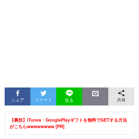
シェア
ツイート
共有
送る
【裏技】iTunes・GooglePlayギフトを無料でGETする方法
がこちらwwwwwwww [PR]