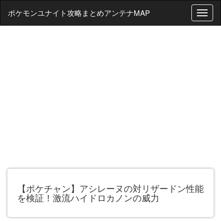
ポケモンユナイト攻略まとめアンテナMAP
T
o
g
g
l
e
n
a
v
i
g
a
t
i
o
n
【ポケチャン】アシレーヌの対リザードン性能
を検証！激流ハイドロカノンの威力