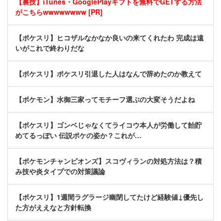
【裏技】iTunes・GooglePlayギフトを無料でGETする方法
がこちらwwwwwwww [PR]
【ポケスリ】ヒコザルなかなか良いの来てくれたわ 完成は遠
いがこれで終わりだな
【ポケスリ】ポケスリ引退した人はなんで辞めたのか教えて
【ポケモン】水御三家ってモチーフ選ぶの大変そうだよね
【ポケスリ】ゴンベじゃなくてライコウ本人が労働して飴貯
めてるっぽい 伝説ポケの姿か？これが…
【ポケモンチャンピオンズ】スコヴィランの対処方法は？積
み技や炎タイプでの対策議論
【ポケスリ】1週間ラグラージ幽閉してたけど経験値↓優先し
た方がええなと方針転換