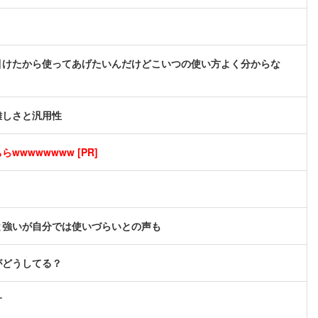
引けたから使ってあげたいんだけどこいつの使い方よく分からな
難しさと汎用性
wwwwwwww [PR]
と強いが自分では使いづらいとの声も
がどうしてる？
す