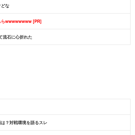
けどな
wwwwwwww [PR]
て流石に心折れた
価は？対戦環境を語るスレ