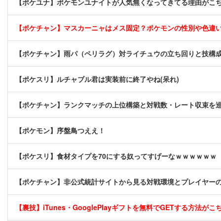
【ポケユナ】ポケモンユナイトが人気無くなってきてる理由がこ
【ポケチャン】マスカーニャはメス固定？ポケモンの性別や色違
【ポケチャン】雨パ（ペリラグ）対ライチュウの立ち回りと技構
【ポケスリ】ルチャブル君は実装前に終了やね(呆れ)
【ポケチャン】ランクマッチの上位構築と対戦数・レート収束を
【ポケモン】序盤鳥つええ！
【ポケスリ】食材タイプを70にする奴ってすげーなｗｗｗｗｗｗ
【ポケチャン】非公式統計サイトから見る対戦環境とプレイヤー
【裏技】iTunes・GooglePlayギフトを無料でGETする方法がこちら