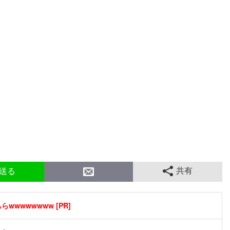
共有
送る
wwwwwwww [PR]