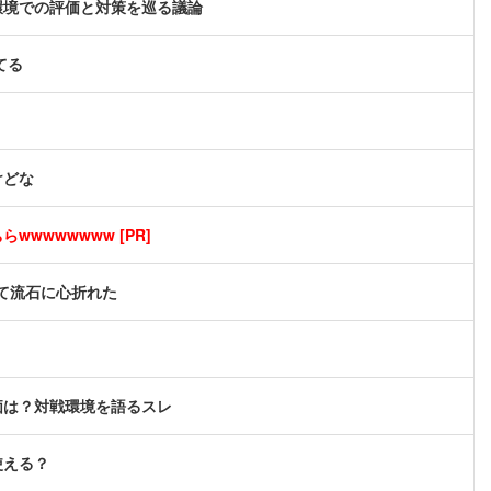
環境での評価と対策を巡る議論
てる
けどな
wwwwwwww [PR]
て流石に心折れた
価は？対戦環境を語るスレ
使える？