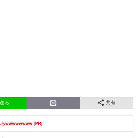
共有
送る
wwwwwwww [PR]