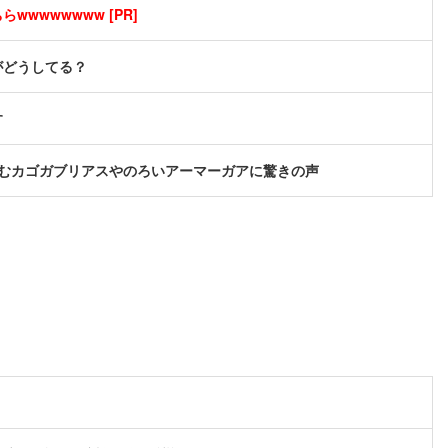
wwwwwwww [PR]
がどうしてる？
す
むカゴガブリアスやのろいアーマーガアに驚きの声