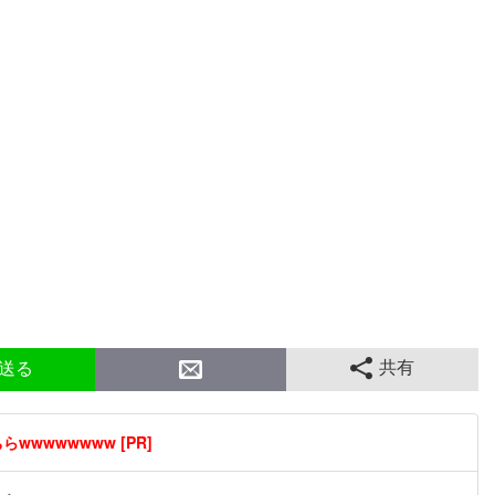
共有
送る
wwwwwwww [PR]