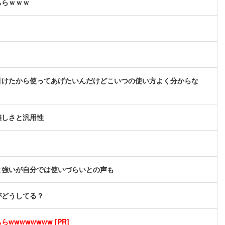
ちらｗｗｗ
引けたから使ってあげたいんだけどこいつの使い方よく分からな
難しさと汎用性
と強いが自分では使いづらいとの声も
がどうしてる？
wwwwwwww [PR]