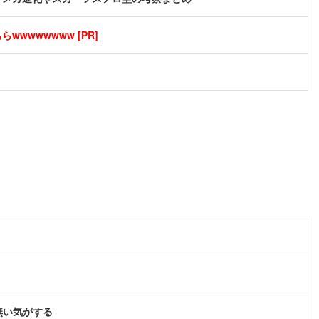
wwwwwwww [PR]
無い気がする