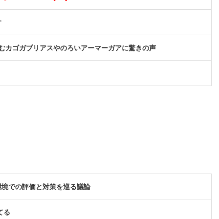
す
むカゴガブリアスやのろいアーマーガアに驚きの声
環境での評価と対策を巡る議論
てる