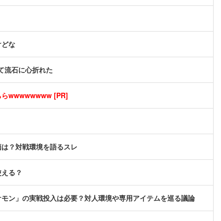
けどな
て流石に心折れた
wwwwwwww [PR]
価は？対戦環境を語るスレ
使える？
ケモン」の実戦投入は必要？対人環境や専用アイテムを巡る議論